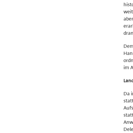
hist
weit
aber
erar
dran
Dem 
Hans
ord
im A
Land
Da i
stat
Aufs
stat
Anw
Dele