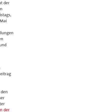
at der
en
istags,
 Mai
ellungen
en
 und
n
eitrag
r den
ner
ter
n der