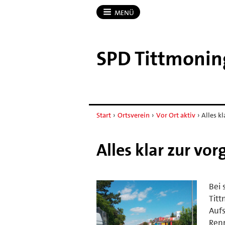
MENÜ
SPD Tittmonin
Start
›
Ortsverein
›
Vor Ort aktiv
›
Alles k
Alles klar zur v
Bei 
Titt
Aufs
Renn