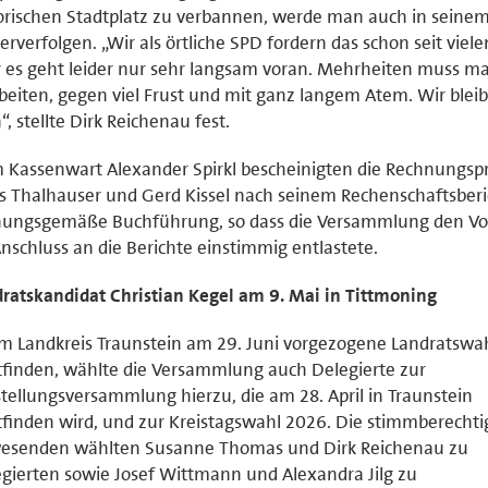
orischen Stadtplatz zu verbannen, werde man auch in seine
erverfolgen. „Wir als örtliche SPD fordern das schon seit viele
 es geht leider nur sehr langsam voran. Mehrheiten muss ma
beiten, gegen viel Frust und mit ganz langem Atem. Wir blei
“, stellte Dirk Reichenau fest.
Kassenwart Alexander Spirkl bescheinigten die Rechnungsp
 Thalhauser und Gerd Kissel nach seinem Rechenschaftsberi
nungsgemäße Buchführung, so dass die Versammlung den Vo
nschluss an die Berichte einstimmig entlastete.
ratskandidat Christian Kegel am 9. Mai in Tittmoning
m Landkreis Traunstein am 29. Juni vorgezogene Landratswa
tfinden, wählte die Versammlung auch Delegierte zur
tellungsversammlung hierzu, die am 28. April in Traunstein
tfinden wird, und zur Kreistagswahl 2026. Die stimmberechti
esenden wählten Susanne Thomas und Dirk Reichenau zu
gierten sowie Josef Wittmann und Alexandra Jilg zu