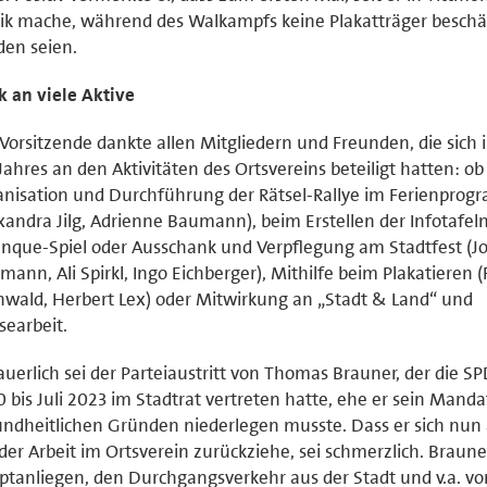
tik mache, während des Walkampfs keine Plakatträger beschä
en seien.
 an viele Aktive
Vorsitzende dankte allen Mitgliedern und Freunden, die sich 
Jahres an den Aktivitäten des Ortsvereins beteiligt hatten: ob
nisation und Durchführung der Rätsel-Rallye im Ferienpro
xandra Jilg, Adrienne Baumann), beim Erstellen der Infotafeln
nque-Spiel oder Ausschank und Verpflegung am Stadtfest (Jo
mann, Ali Spirkl, Ingo Eichberger), Mithilfe beim Plakatieren (
wald, Herbert Lex) oder Mitwirkung an „Stadt & Land“ und
searbeit.
uerlich sei der Parteiaustritt von Thomas Brauner, der die S
 bis Juli 2023 im Stadtrat vertreten hatte, ehe er sein Manda
ndheitlichen Gründen niederlegen musste. Dass er sich nun
der Arbeit im Ortsverein zurückziehe, sei schmerzlich. Braune
tanliegen, den Durchgangsverkehr aus der Stadt und v.a. v