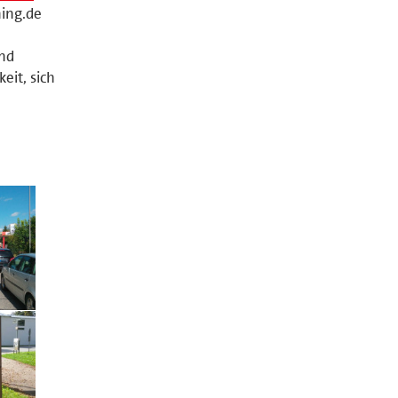
ning.de
nd
eit, sich