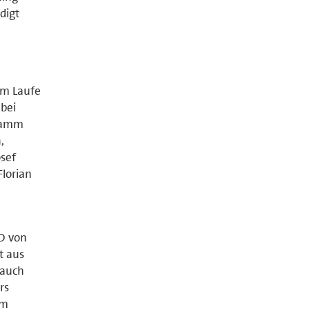
digt
im Laufe
 bei
gramm
,
sef
Florian
PD von
t aus
 auch
rs
om