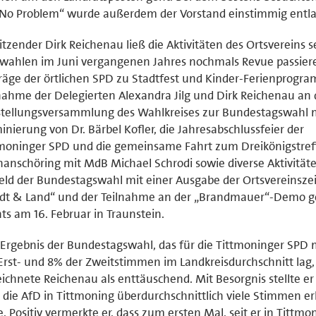
No Problem“ wurde außerdem der Vorstand einstimmig entla
itzender Dirk Reichenau ließ die Aktivitäten des Ortsvereins s
ahlen im Juni vergangenen Jahres nochmals Revue passiere
räge der örtlichen SPD zu Stadtfest und Kinder-Ferienprogra
nahme der Delegierten Alexandra Jilg und Dirk Reichenau an 
stellungsversammlung des Wahlkreises zur Bundestagswahl 
nierung von Dr. Bärbel Kofler, die Jahresabschlussfeier der
moninger SPD und die gemeinsame Fahrt zum Dreikönigstref
hanschöring mit MdB Michael Schrodi sowie diverse Aktivität
eld der Bundestagswahl mit einer Ausgabe der Ortsvereinsze
adt & Land“ und der Teilnahme an der „Brandmauer“-Demo 
ts am 16. Februar in Traunstein.
Ergebnis der Bundestagswahl, das für die Tittmoninger SPD 
Erst- und 8% der Zweitstimmen im Landkreisdurchschnitt lag,
ichnete Reichenau als enttäuschend. Mit Besorgnis stellte er 
 die AfD in Tittmoning überdurchschnittlich viele Stimmen e
. Positiv vermerkte er, dass zum ersten Mal, seit er in Tittmo