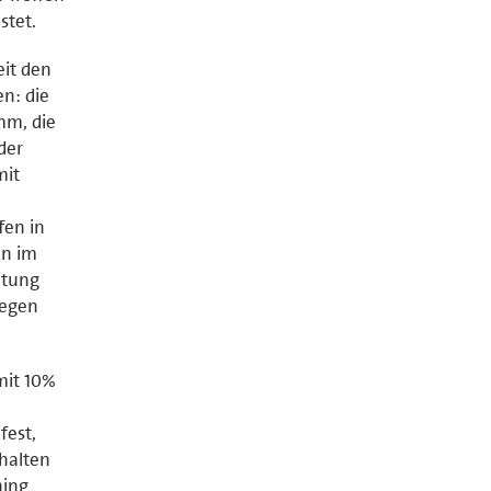
stet.
eit den
n: die
mm, die
der
mit
fen in
en im
itung
gegen
mit 10%
fest,
rhalten
ning