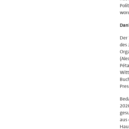
Poli
word
Dank
Der 
des 
Orga
(Ale
Péta
Witt
Buch
Pres
Beda
2020
gesu
aus 
Haup