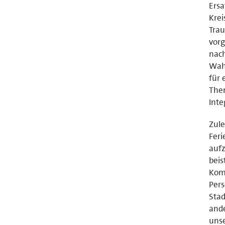
Ersa
Kre
Trau
vorg
nach
Wahl
für 
The
Inte
Zule
Feri
aufz
beis
Kom
Pers
Stad
ande
unse