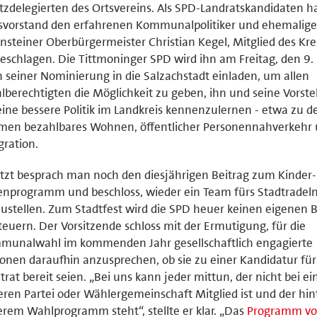
tzdelegierten des Ortsvereins. Als SPD-Landratskandidaten h
isvorstand den erfahrenen Kommunalpolitiker und ehemalig
nsteiner Oberbürgermeister Christian Kegel, Mitglied des Kre
eschlagen. Die Tittmoninger SPD wird ihn am Freitag, den 9.
 seiner Nominierung in die Salzachstadt einladen, um allen
berechtigten die Möglichkeit zu geben, ihn und seine Vorst
eine bessere Politik im Landkreis kennenzulernen - etwa zu d
men bezahlbares Wohnen, öffentlicher Personennahverkehr
gration.
tzt besprach man noch den diesjährigen Beitrag zum Kinder-
enprogramm und beschloss, wieder ein Team fürs Stadtradel
ustellen. Zum Stadtfest wird die SPD heuer keinen eigenen B
teuern. Der Vorsitzende schloss mit der Ermutigung, für die
munalwahl im kommenden Jahr gesellschaftlich engagierte
onen daraufhin anzusprechen, ob sie zu einer Kandidatur fü
trat bereit seien. „Bei uns kann jeder mittun, der nicht bei ei
ren Partei oder Wählergemeinschaft Mitglied ist und der hin
rem Wahlprogramm steht“, stellte er klar. „Das
Programm vo