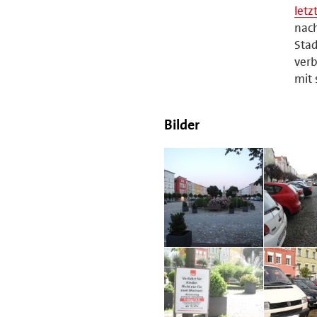
let
nach
Sta
verb
mit 
Bilder